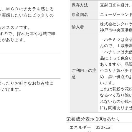
保存方法
直射日光を避け
に、ＭＧＯのチカラを感じる
原産国名
ニュージーラン
り実感したい方にピッタリの
株式会社シクロ
輸入者
もオススメです。
神戸市中央区港島南
ですので、採れた年や地域で味
・ハチミツは商
とがあります。
んので、１歳未
・ハチミツは天
品によって色合
ありますが、品
ご利用上の注
※コサナ製ハチ
意
め、黒い斑点の
います。
塗ったりお好きなお飲み物に
これは花粉や花
ただけます。
なるべく取り除い
れないものが残
には問題ありま
栄養成分表示 100gあたり
エネルギー 330kcal