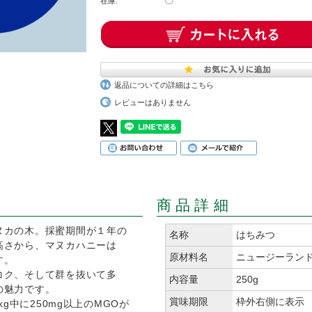
〇
在庫:
返品についての詳細はこちら
レビューはありません
商品詳細
ヌカの木。採蜜期間が１年の
名称
はちみつ
高さから、マヌカハニーは
原材料名
ニュージーラン
す。
コク、そして群を抜いて多
内容量
250g
の魅力です。
賞味期限
枠外右側に表示
kg中に250mg以上のMGOが