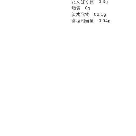
たんぱく質 0.3g
脂質 0g
炭水化物 82.1g
食塩相当量 0.04g