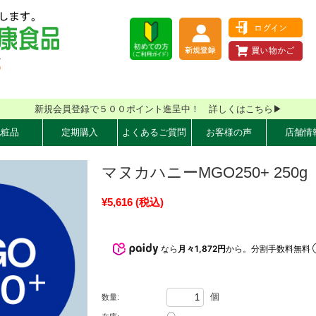
新規会員登録で５００ポイント進呈中！ 詳しくはこちら▶
化粧品
定期購入
よくあるご質問
お客様の声
店舗情
マヌカハニーMGO250+ 250g
¥5,616
(税込)
なら
月々1,872円
から。分割手数料無料
個
数量: