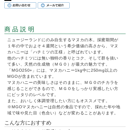
商品説明
ニュージーランドにのみ自生するマヌカの木。採蜜期間が
１年の中でおよそ４週間という希少価値の高さから、マヌ
カハニーは「ハチミツの王様」と呼ばれています。
他のハチミツには無い独特の香りとコク、そして群を抜い
て多い、天然の生成物（ＭＧＯ）が最大の魅力です。
「MGO250+」には、マヌカハニー1kg中に250mg以上の
MGOが含まれています。
マヌカハニーの美味しさはそのままに、ＭＧＯのチカラを
感じることができるので、ＭＧＯをしっかり実感したい方
にピッタリのレベルです。
また、おいしく体調管理したい方にもオススメです。
※MGOマヌカハニーは自然の食品ですので、採れた年や地
域で味や見た目（色合い）などが変わることがあります。
こんな方におすすめ