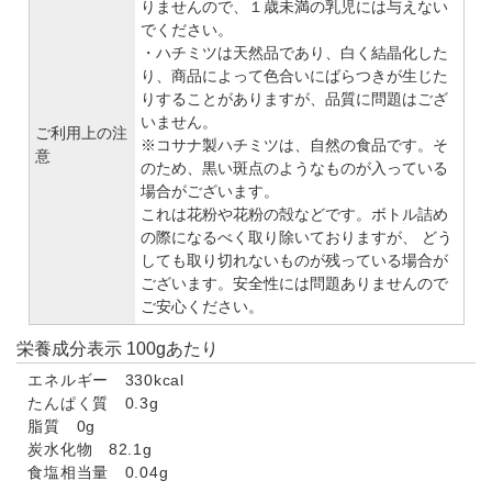
りませんので、１歳未満の乳児には与えない
でください。
・ハチミツは天然品であり、白く結晶化した
り、商品によって色合いにばらつきが生じた
りすることがありますが、品質に問題はござ
いません。
ご利用上の注
※コサナ製ハチミツは、自然の食品です。そ
意
のため、黒い斑点のようなものが入っている
場合がございます。
これは花粉や花粉の殻などです。ボトル詰め
の際になるべく取り除いておりますが、 どう
しても取り切れないものが残っている場合が
ございます。安全性には問題ありませんので
ご安心ください。
栄養成分表示 100gあたり
エネルギー 330kcal
たんぱく質 0.3g
脂質 0g
炭水化物 82.1g
食塩相当量 0.04g