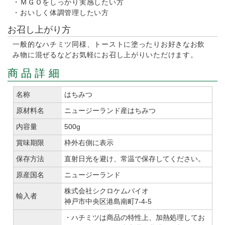
・ＭＧＯをしっかり実感したい方
・おいしく体調管理したい方
お召し上がり方
一般的なハチミツ同様、トーストに塗ったりお好きなお飲
み物に混ぜるなどお気軽にお召し上がりいただけます。
商品詳細
名称
はちみつ
原材料名
ニュージーランド産はちみつ
内容量
500g
賞味期限
枠外右側に表示
保存方法
直射日光を避け、常温で保存してください。
原産国名
ニュージーランド
株式会社シクロケムバイオ
輸入者
神戸市中央区港島南町7-4-5
・ハチミツは商品の特性上、加熱処理してお