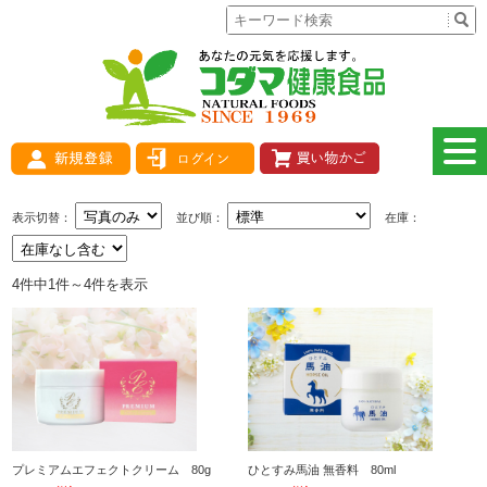
表示切替：
並び順：
在庫：
4件中1件～4件を表示
プレミアムエフェクトクリーム 80g
ひとすみ馬油 無香料 80ml