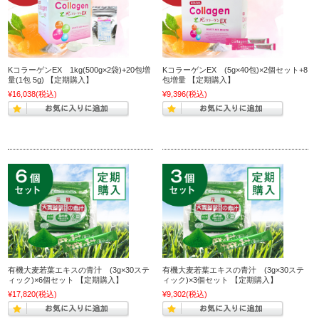
KコラーゲンEX 1kg(500g×2袋)+20包増
KコラーゲンEX (5g×40包)×2個セット+8
量(1包 5g) 【定期購入】
包増量 【定期購入】
¥16,038
(税込)
¥9,396
(税込)
有機大麦若葉エキスの青汁 (3g×30ステ
有機大麦若葉エキスの青汁 (3g×30ステ
ィック)×6個セット 【定期購入】
ィック)×3個セット 【定期購入】
¥17,820
(税込)
¥9,302
(税込)