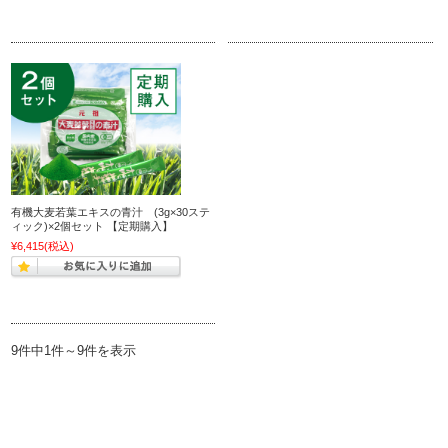
有機大麦若葉エキスの青汁 (3g×30ステ
ィック)×2個セット 【定期購入】
¥6,415
(税込)
9件中1件～9件を表示