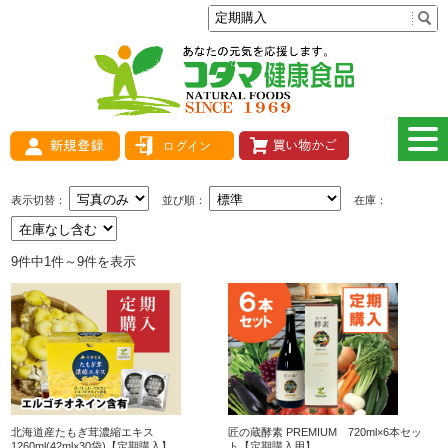
表示切替：
並び順：
在庫：
9件中1件～9件を表示
北海道産たもぎ茸濃縮エキス
匠の蔵酵素 PREMIUM 720ml×6本セッ
1260ml(42ml×30袋)【定期購入】
ト【定期購入用】